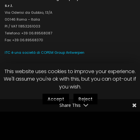
S.r.l.
Via Oderisi da Gubbio, 13/A
00146 Roma – Italia
PI / VAT 11853261003
Telefono: +39 06.89568087
Fax: +39 06.89568370
ITC è una società di COPEM Group Antwerpen
This website uses cookies to improve your experience.
BRAND
We'll assume you're ok with this, but you can opt-out if
you wish.
NAMURI
Accept
Reject
Share This
DIAMOND LASER SYSTEM
PRIMA MATERIA